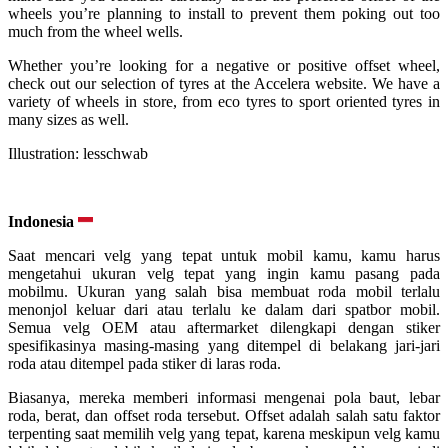
wheels you’re planning to install to prevent them poking out too
much from the wheel wells.
Whether you’re looking for a negative or positive offset wheel,
check out our selection of tyres at the Accelera website. We have a
variety of wheels in store, from eco tyres to sport oriented tyres in
many sizes as well.
Illustration: lesschwab
Indonesia
Saat mencari velg yang tepat untuk mobil kamu, kamu harus
mengetahui ukuran velg tepat yang ingin kamu pasang pada
mobilmu. Ukuran yang salah bisa membuat roda mobil terlalu
menonjol keluar dari atau terlalu ke dalam dari spatbor mobil.
Semua velg OEM atau aftermarket dilengkapi dengan stiker
spesifikasinya masing-masing yang ditempel di belakang jari-jari
roda atau ditempel pada stiker di laras roda.
Biasanya, mereka memberi informasi mengenai pola baut, lebar
roda, berat, dan offset roda tersebut. Offset adalah salah satu faktor
terpenting saat memilih velg yang tepat, karena meskipun velg kamu