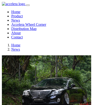
Home
Product
News
Accelera Wheel Corner
Distribution Map
About
Contact
Home
News