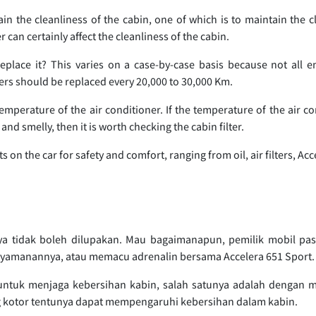
ain the cleanliness of the cabin, one of which is to maintain the cl
ter can certainly affect the cleanliness of the cabin.
replace it? This varies on a case-by-case basis because not all
lters should be replaced every 20,000 to 30,000 Km.
mperature of the air conditioner. If the temperature of the air con
and smelly, then it is worth checking the cabin filter.
on the car for safety and comfort, ranging from oil, air filters, Acc
ya tidak boleh dilupakan. Mau bagaimanapun, pemilik mobil pas
nyamanannya, atau memacu adrenalin bersama Accelera 651 Sport.
untuk menjaga kebersihan kabin, salah satunya adalah dengan me
ang kotor tentunya dapat mempengaruhi kebersihan dalam kabin.