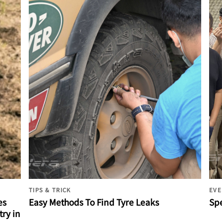
TIPS & TRICK
EVE
es
Easy Methods To Find Tyre Leaks
Spe
ry in