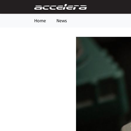
Home
News