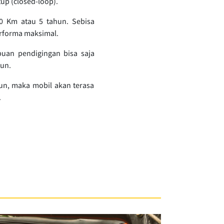
up (closed-loop).
00 Km atau 5 tahun. Sebisa
erforma maksimal.
puan pendigingan bisa saja
run.
un, maka mobil akan terasa
.