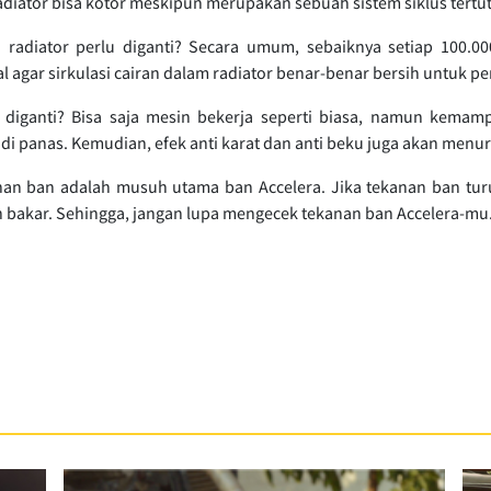
adiator bisa kotor meskipun merupakan sebuah sistem siklus tertut
 radiator perlu diganti? Secara umum, sebaiknya setiap 100.0
l agar sirkulasi cairan dalam radiator benar-benar bersih untuk p
ak diganti? Bisa saja mesin bekerja seperti biasa, namun kemam
i panas. Kemudian, efek anti karat dan anti beku juga akan menu
an ban adalah musuh utama ban Accelera. Jika tekanan ban tur
n bakar. Sehingga, jangan lupa mengecek tekanan ban Accelera-mu